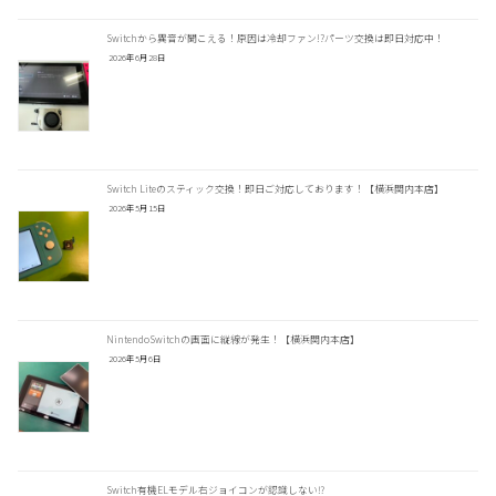
Switchから異音が聞こえる！原因は冷却ファン!?パーツ交換は即日対応中！
2026年6月28日
Switch Liteのスティック交換！即日ご対応しております！【横浜関内本店】
2026年5月15日
NintendoSwitchの画面に縦線が発生！【横浜関内本店】
2026年5月6日
Switch有機ELモデル右ジョイコンが認識しない⁉